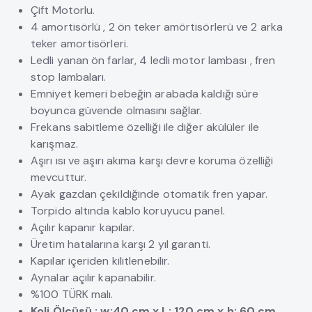
Çift Motorlu.
4 amortisörlü , 2 ön teker amörtisörlerü ve 2 arka
teker amortisörleri.
Ledli yanan ön farlar, 4 ledli motor lambası , fren
stop lambaları.
Emniyet kemeri bebeğin arabada kaldığı süre
boyunca güvende olmasını sağlar.
Frekans sabitleme özelliği ile diğer akülüler ile
karışmaz.
Aşırı ısı ve aşırı akıma karşı devre koruma özelliği
mevcuttur.
Ayak gazdan çekildiğinde otomatik fren yapar.
Torpido altında kablo koruyucu panel.
Açılır kapanır kapılar.
Üretim hatalarına karşı 2 yıl garanti.
Kapılar içeriden kilitlenebilir.
Aynalar açılır kapanabilir.
%100 TÜRK malı.
Koli Ölçüsü : w:40 cm x L: 120 cm x h: 60 cm