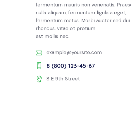
fermentum mauris non venenatis. Praes
nulla aliquam, fermentum ligula a eget,
fermentum metus. Morbi auctor sed dui
rhoncus, vitae et pretium
est mollis nec.
example@yoursite.com
E-
8 (800) 123-45-67
m
Ph
ail:
8 E 9th Street
on
Ad
e:
dr
es
s: