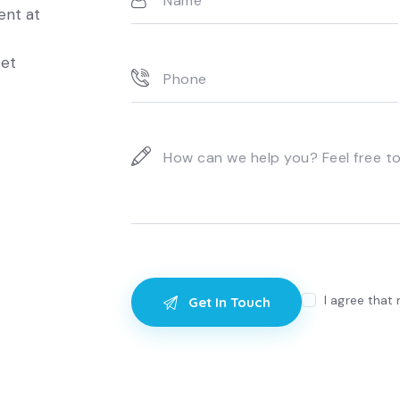
ent at
 et
I agree that