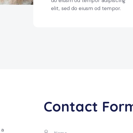
do eiusm od tempor adipiscing
elit, sed do eiusm od tempor.
Contact For
 a